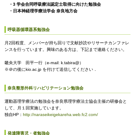
・3 学会合同呼吸療法認定士取得に向けた勉強会
・
日本神経理学療法学会 奈良地方会
呼吸器循環器系勉強会
月2回程度、メンバーが持ち回りで文献抄読やリサーチカンファレ
ンスを行っています。興味のある方は、下記まで連絡ください。
畿央大学 田平一行（e-mail: k.tabira@）
※＠の後にkio.ac.jp を付けて送信してください．
奈良整形外科リハビリテーション勉強会
運動器理学療法の勉強会を奈良県理学療法士協会主催の研修会と
して、月１回実施しています。
独自HP：
http://naraseikeigekareha.web.fc2.com/
発達障害児・者勉強会