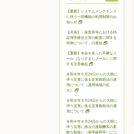
【重要】システムメンテナンス
に伴う一部機能の利用制限のお
知らせ
【共有】「保育所等における特
定理学療法士等の配置に関する
特例について」の通知
【重要】本会を装った不審なメ
ール（なりすましメール）に関
する注意喚起
令和８年６月24日からの大雨に
伴う災害に係る災害救助法の適
用について（適用地域の拡
大）
令和８年６月24日からの大雨に
伴う災害に係る災害救助法の適
用について
令和８年６月24日からの大雨に
伴う災害に係る介護報酬等の柔
軟な取扱い（基準緩和等）につ