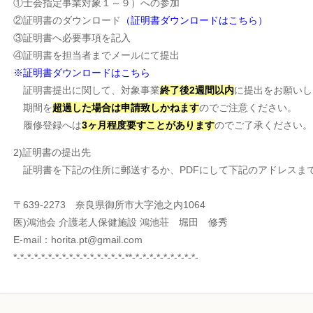
①士会指定事業対象１～９）への参加
②証明書のダウンロード
（証明書ダウンロードはこちら）
③証明書へ必要事項を記入
④証明書を担当者までメールにて提出
※証明書ダウンロードはこちら
証明書提出に関して、対象事業
終了後2週間以内
に提出をお願いし
期間を
超過した場合は申請致しかねます
のでご注意ください。
履修登録へは
3ヶ月程度要すことがあります
のでご了承ください。
2)証明書の提出先
証明書を下記の住所に郵送するか、PDFにして下記のアドレスま
〒639-2273 奈良県御所市大字池之内1064
医)鴻池会 介護老人保健施設 鴻池荘 堀田 修秀
E-mail：horita.pt@gmail.com
*-*-*-*-*-*-*-*-*-*-*-*-*-*-*-*-**-*-*-*-*-*-*-*-*-*-