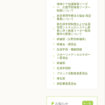
地域ケア会議推進リーダ
ー、介護予防推進リーダー
制度について
奈良県理学療法士協会 指定
事業について
新生涯学習制度および会員
管理システムのシステム変
更に伴う推進リーダー取得
要件の変更について
研修部（分野別研修班）
研修会・講習会
生涯学習・職能情報
スポーツメディカルサポー
ト委員会
研修部
生涯学習部
ブロック活動推進委員会
厚生部
表彰審査委員会
お知らせ
一覧