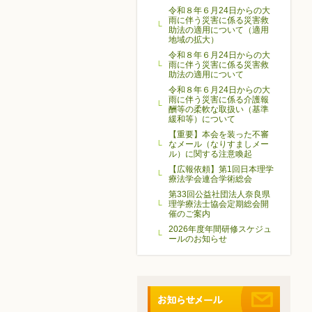
令和８年６月24日からの大
雨に伴う災害に係る災害救
助法の適用について（適用
地域の拡大）
令和８年６月24日からの大
雨に伴う災害に係る災害救
助法の適用について
令和８年６月24日からの大
雨に伴う災害に係る介護報
酬等の柔軟な取扱い（基準
緩和等）について
【重要】本会を装った不審
なメール（なりすましメー
ル）に関する注意喚起
【広報依頼】第1回日本理学
療法学会連合学術総会
第33回公益社団法人奈良県
理学療法士協会定期総会開
催のご案内
2026年度年間研修スケジュ
ールのお知らせ