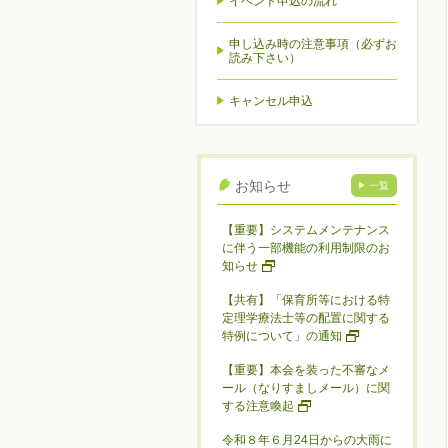
イベント申込の流れ
申し込み時の注意事項（必ずお
読み下さい）
キャンセル申込
お知らせ
一覧
【重要】システムメンテナンス
に伴う一部機能の利用制限のお
知らせ
【共有】「保育所等における特
定理学療法士等の配置に関する
特例について」の通知
【重要】本会を装った不審なメ
ール（なりすましメール）に関
する注意喚起
令和８年６月24日からの大雨に