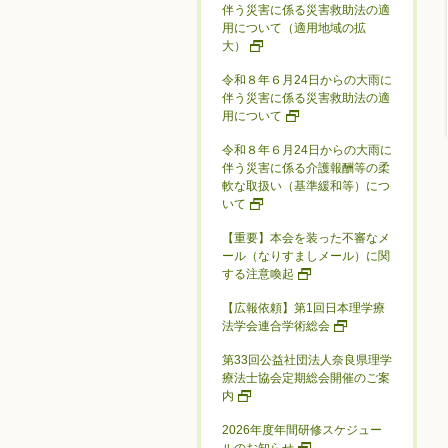
伴う災害に係る災害救助法の適
用について（適用地域の拡
大）
令和８年６月24日からの大雨に
伴う災害に係る災害救助法の適
用について
令和８年６月24日からの大雨に
伴う災害に係る介護報酬等の柔
軟な取扱い（基準緩和等）につ
いて
【重要】本会を装った不審なメ
ール（なりすましメール）に関
する注意喚起
【広報依頼】第1回日本理学療
法学会連合学術総会
第33回公益社団法人奈良県理学
療法士協会定期総会開催のご案
内
2026年度年間研修スケジュー