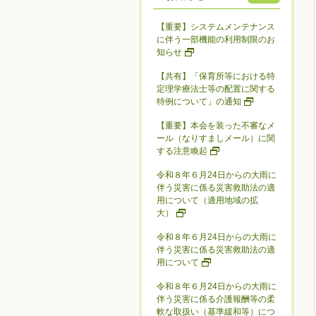
【重要】システムメンテナンス
に伴う一部機能の利用制限のお
知らせ
【共有】「保育所等における特
定理学療法士等の配置に関する
特例について」の通知
【重要】本会を装った不審なメ
ール（なりすましメール）に関
する注意喚起
令和８年６月24日からの大雨に
伴う災害に係る災害救助法の適
用について（適用地域の拡
大）
令和８年６月24日からの大雨に
伴う災害に係る災害救助法の適
用について
令和８年６月24日からの大雨に
伴う災害に係る介護報酬等の柔
軟な取扱い（基準緩和等）につ