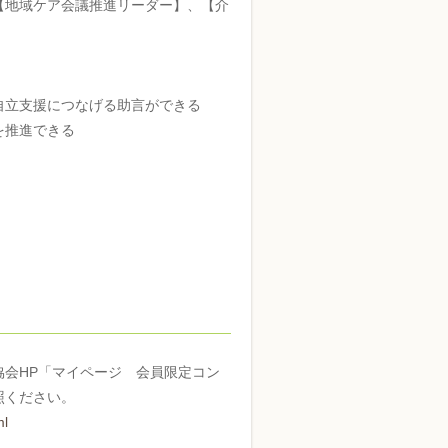
【地域ケア会議推進リーダー】、【介
自立支援につなげる助言ができる
を推進できる
会HP「マイページ 会員限定コン
照ください。
ml