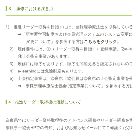
3． 履修における注意点
1) 推進リーダー取得を目指すには、登録理学療法士を取得してい
➡「新生涯学習制度および会員管理システムのシステム変更に
変更について」を参照する方は
こちらをクリック。
2) 履修要件には、①（リーダー取得を目指す）登録申請、②e-lea
④士会指定事業があります。
3) 履修には順序があります。順序を間違えると認定されないの
4) e-learningには免除制度もあります。
5) 士会指定事業は、奈良県士協会員は奈良県の士会指定事業を
➡
「奈良県理学療法士協会 指定事業について」を参照する方
4．推進リーダー取得後の活動について
奈良県ではリーダー資格取得後のアドバンス研修やリーダー研修を
奈良県士協会HPでの告知、およびお知らせメールにてご確認くださ