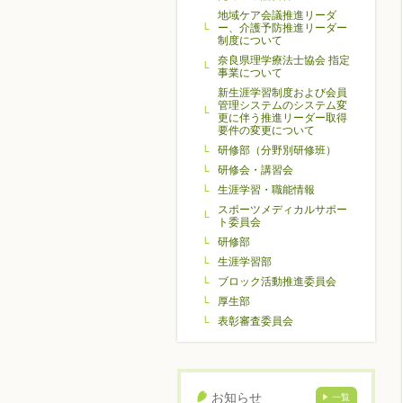
地域ケア会議推進リーダ
ー、介護予防推進リーダー
制度について
奈良県理学療法士協会 指定
事業について
新生涯学習制度および会員
管理システムのシステム変
更に伴う推進リーダー取得
要件の変更について
研修部（分野別研修班）
研修会・講習会
生涯学習・職能情報
スポーツメディカルサポー
ト委員会
研修部
生涯学習部
ブロック活動推進委員会
厚生部
表彰審査委員会
お知らせ
一覧