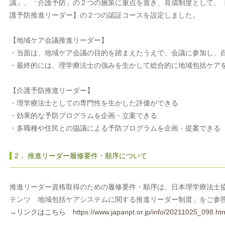
議」、「介護予防」の２つの施策に重点を置き、育成制度として、
護予防推進リーダー】の２つの認証コースを設定しました。
【地域ケア会議推進リーダー】
・当面は、地域ケア会議の目的を踏まえたうえで、会議に参加し、
・最終的には、理学療法士の強みを生かして総合的に地域包括ケア
【介護予防推進リーダー】
・理学療法士としての専門性を生かした評価ができる
・効果的な予防プログラムを企画・立案できる
・多職種や住民との協議による予防プログラムを企画・提案できる
2． 推進リーダー履修要件・順序について
推進リーダー資格取得のための履修要件・順序は、日本理学療法士協
テンツ 地域包括ケアシステムに関する推進リーダー制度」をご参
→リンクはこちら https://www.japanpt.or.jp/info/20211025_098.ht