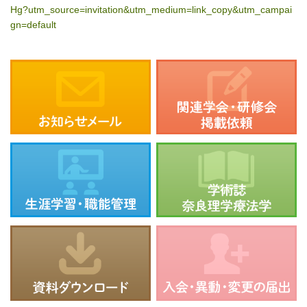
Hg?utm_source=invitation&utm_medium=link_copy&utm_campai
gn=default