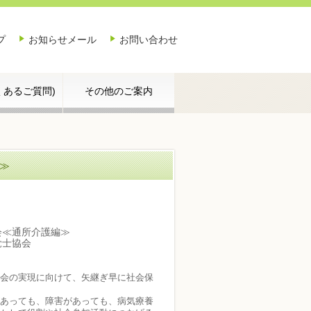
プ
お知らせメール
お問い合わせ
よくあるご質問)
その他のご案内
≫
会≪通所介護編≫
覚士協会
会の実現に向けて、矢継ぎ早に社会保
あっても、障害があっても、病気療養