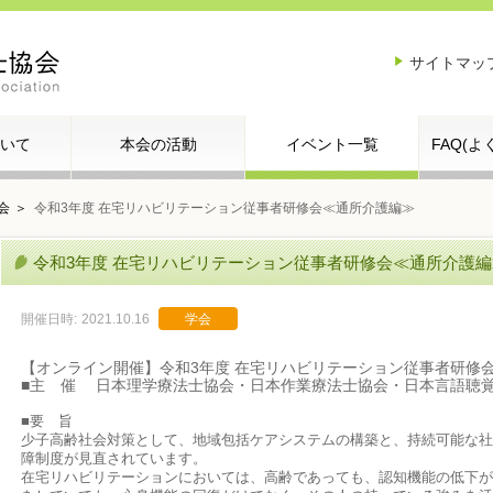
サイトマッ
いて
本会の活動
イベント一覧
FAQ(
会
令和3年度 在宅リハビリテーション従事者研修会≪通所介護編≫
令和3年度 在宅リハビリテーション従事者研修会≪通所介護編
開催日時:
2021.10.16
学会
【オンライン開催】令和3年度 在宅リハビリテーション従事者研修
■主 催 日本理学療法士協会・日本作業療法士協会・日本言語聴
■要 旨
少子高齢社会対策として、地域包括ケアシステムの構築と、持続可能な社
障制度が見直されています。
在宅リハビリテーションにおいては、高齢であっても、認知機能の低下が