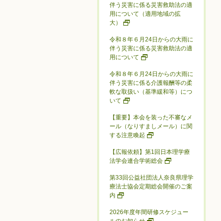
伴う災害に係る災害救助法の適
用について（適用地域の拡
大）
令和８年６月24日からの大雨に
伴う災害に係る災害救助法の適
用について
令和８年６月24日からの大雨に
伴う災害に係る介護報酬等の柔
軟な取扱い（基準緩和等）につ
いて
【重要】本会を装った不審なメ
ール（なりすましメール）に関
する注意喚起
【広報依頼】第1回日本理学療
法学会連合学術総会
第33回公益社団法人奈良県理学
療法士協会定期総会開催のご案
内
2026年度年間研修スケジュー