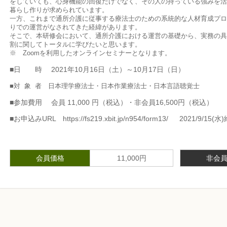
をしていても、心身機能の回復だけでなく、その人の持っている強みを活
暮らし作りが求められています。
一方、これまで通所介護に従事する療法士のための系統的な人材育成プロ
りでの運営がなされてきた経緯があります。
そこで、本研修会において、通所介護における運営の基礎から、実務の具
割に関してトータルに学びたいと思います。
※ Zoomを利用したオンラインセミナーとなります。
■日 時 2021年10月16日（土）～10月17日（日）
■対 象 者 日本理学療法士・日本作業療法士・日本言語聴覚士
■参加費用 会員 11,000 円（税込）・非会員16,500円（税込）
■お申込みURL https://fs219.xbit.jp/n954/form13/ 2021/9/15
会員価格
11,000円
非会