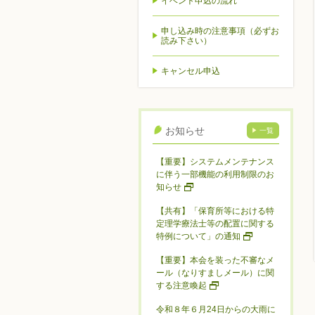
イベント申込の流れ
申し込み時の注意事項（必ずお
読み下さい）
キャンセル申込
お知らせ
一覧
【重要】システムメンテナンス
に伴う一部機能の利用制限のお
知らせ
【共有】「保育所等における特
定理学療法士等の配置に関する
特例について」の通知
【重要】本会を装った不審なメ
ール（なりすましメール）に関
する注意喚起
令和８年６月24日からの大雨に