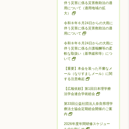
伴う災害に係る災害救助法の適
用について（適用地域の拡
大）
令和８年６月24日からの大雨に
伴う災害に係る災害救助法の適
用について
令和８年６月24日からの大雨に
伴う災害に係る介護報酬等の柔
軟な取扱い（基準緩和等）につ
いて
【重要】本会を装った不審なメ
ール（なりすましメール）に関
する注意喚起
【広報依頼】第1回日本理学療
法学会連合学術総会
第33回公益社団法人奈良県理学
療法士協会定期総会開催のご案
内
2026年度年間研修スケジュー