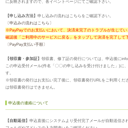
に反映されますので、各イベントページにてご確認下さい。
【申し込み方法】
申し込みの流れはこちらをご確認下さい。
〔申込みの流れはこちら〕
※PayPayでのお支払いにおいて、決済未完了のトラブルが生じていま
確認後「ご利用中のサービスに戻る」をタップして決済を完了して
〔PayPay支払い手順〕
【領収書・参加証】
領収書、修了証の発行については、申込後にinfo@
この申込受付メール(件名「〇〇の申し込みを受け付けました」)に、
す。
※領収書の発行はお支払い完了後に、領収書発行URLをご利用くだ
は領収書発行はできません。
申込後の連絡について
【自動返信】
申込直後にシステムより受付完了メールが自動送信さ
フォルダやアドレスの入力間違いをご確認ください。