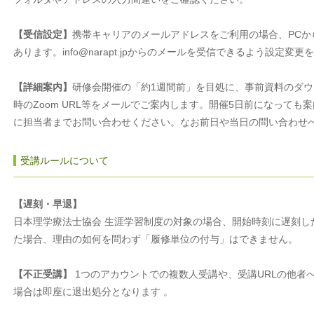
【受信設定】
携帯キャリアのメールアドレスをご利用の場合、PCか
あります。info@narapt.jpからのメールを受信できるよう設定変
【詳細案内】
研修会開催の「約1週間前」を目処に、事前資料のダ
時のZoom URL等をメールでご案内します。開催5日前になって
に担当者までお問い合わせください。なお前日や当日の問い合わせ
受講ルールについて
【遅刻・早退】
日本理学療法士協会 生涯学習制度の対象の場合、開始時刻に遅刻し
た場合、理由の如何を問わず「履修単位の付与」はできません。
【不正受講】
1つのアカウントでの複数人受講や、受講URLの他者
場合は即座に退出処分となります 。