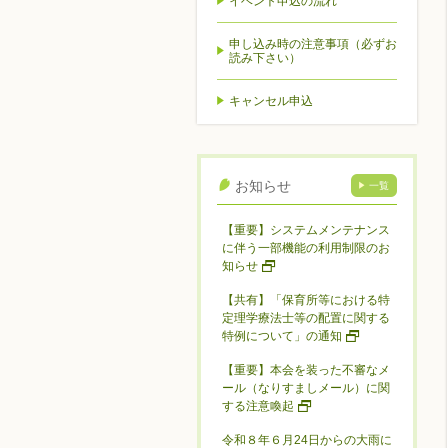
イベント申込の流れ
申し込み時の注意事項（必ずお
読み下さい）
キャンセル申込
お知らせ
一覧
【重要】システムメンテナンス
に伴う一部機能の利用制限のお
知らせ
【共有】「保育所等における特
定理学療法士等の配置に関する
特例について」の通知
【重要】本会を装った不審なメ
ール（なりすましメール）に関
する注意喚起
令和８年６月24日からの大雨に