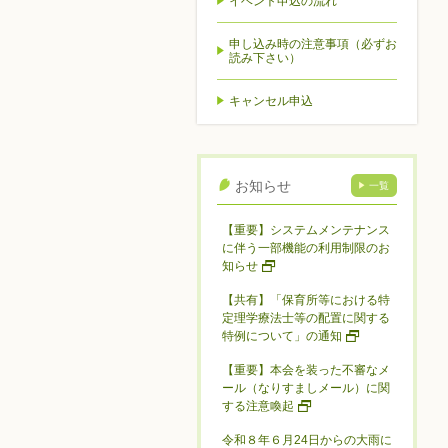
イベント申込の流れ
申し込み時の注意事項（必ずお
読み下さい）
キャンセル申込
お知らせ
一覧
【重要】システムメンテナンス
に伴う一部機能の利用制限のお
知らせ
【共有】「保育所等における特
定理学療法士等の配置に関する
特例について」の通知
【重要】本会を装った不審なメ
ール（なりすましメール）に関
する注意喚起
令和８年６月24日からの大雨に