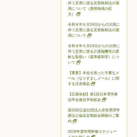
伴う災害に係る災害救助法の適
用について（適用地域の拡
大）
令和８年６月24日からの大雨に
伴う災害に係る災害救助法の適
用について
令和８年６月24日からの大雨に
伴う災害に係る介護報酬等の柔
軟な取扱い（基準緩和等）につ
いて
【重要】本会を装った不審なメ
ール（なりすましメール）に関
する注意喚起
【広報依頼】第1回日本理学療
法学会連合学術総会
第33回公益社団法人奈良県理学
療法士協会定期総会開催のご案
内
2026年度年間研修スケジュー