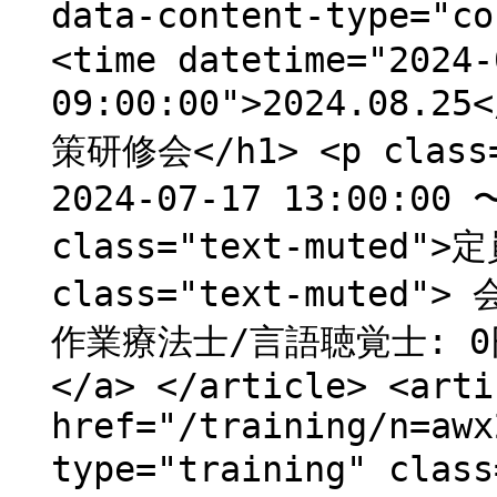
data-content-type="
<time datetime="2024-
09:00:00">2024.08.
策研修会</h1> <p clas
2024-07-17 13:00:00 
class="text-muted">
class="text-muted"
作業療法士/言語聴覚士: 0
</a> </article> <arti
href="/training/n=awx
type="training" clas