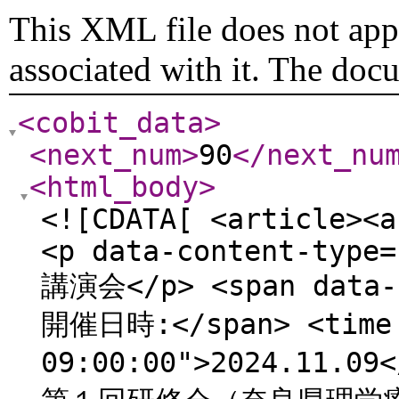
This XML file does not appe
associated with it. The doc
<cobit_data
>
<next_num
>
90
</next_nu
<html_body
>
<![CDATA[ <article><a
<p data-content-type=
講演会</p> <span data-c
開催日時:</span> <time 
09:00:00">2024.11.