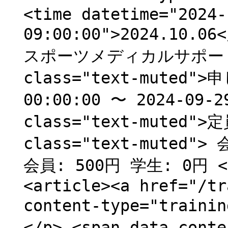
<time datetime="2024-
09:00:00">2024.10.
スポーツメディカルサポート
class="text-muted"
00:00:00 〜 2024-09-2
class="text-muted">
class="text-muted"
会員: 500円 学生: 0円 </
<article><a href="/tr
content-type="traini
</p> <span data-cont