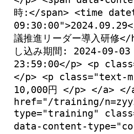
時:</span> <time date
09:30:00">2024.09.
議推進リーダー導入研修</h1> 
し込み期間: 2024-09-03 2
23:59:00</p> <p cla
</p> <p class="text
10,000円 </p> </a> </
href="/training/n=zyy
type="training" clas
data-content-type="