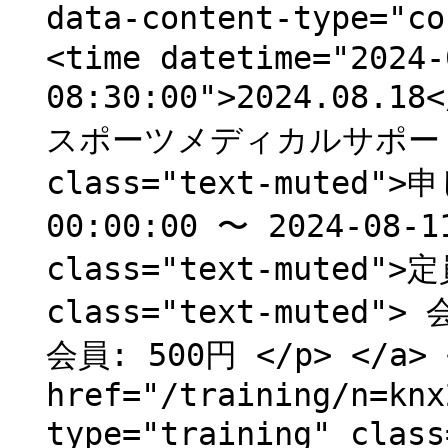
data-content-type="
<time datetime="2024-
08:30:00">2024.08.
スポーツメディカルサポート
class="text-muted"
00:00:00 〜 2024-08-1
class="text-muted">
class="text-muted"
会員: 500円 </p> </a> <
href="/training/n=knx
type="training" clas