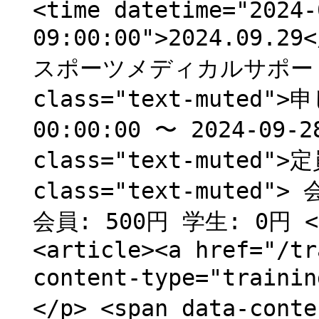
<time datetime="2024-
09:00:00">2024.09.
スポーツメディカルサポート
class="text-muted"
00:00:00 〜 2024-09-2
class="text-muted">
class="text-muted"
会員: 500円 学生: 0円 </
<article><a href="/tr
content-type="traini
</p> <span data-cont