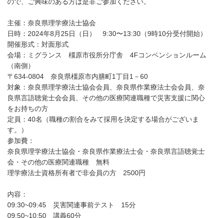
ので、ご興味のある方は是非ご参加ください。
主催：奈良県理学療法士協会
日時：2024年8月25日（日） 9:30〜13:30（9時10分受付開始）
開催形式：対面形式
会場：ミグランス 橿原市役所分庁舎 4Fコンベンションルーム
（南側）
〒634-0804 奈良県橿原市内膳町1丁目1－60
対象：奈良県理学療法士協会会員、奈良県作業療法士会会員、奈
良県言語聴覚士会会員、その他の医療関連職種で災害支援に関心
をお持ちの方
定員：40名（職種の割合をみて採用を決定する場合がございま
す。）
参加費：
奈良県理学療法士協会・奈良県作業療法士会・奈良県言語聴覚士
会・その他の医療関連職種 無料
理学療法士資格所有者で非会員の方 2500円
内容：
09:30~09:45 災害関連事前テスト 15分
09:50~10:50 講義60分