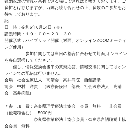
報酬改定の情報を共有できる場にできればと考えております。ご
多忙とは存じますが、万障お繰り合わせの上、多数のご参加をお
待ちしております。
記
日 時：令和6年6月14日（金）
講義時間：１９：００〜２０：３０
開催形式：ハイブリッド開催（対面、オンラインZOOMミーティ
ング使用）
参加に関しては当日の都合に合わせて対面,オンライン
を各自選択してください。
但し、情報交換会後半の質疑応答、情報交換に関してはオン
ラインでの配信は行いません。
会場：社会医療法人 高清会 高井病院 西館講堂
司会：中村 洋貴 （医療保険部 部長、社会医療法人 高清
会 高井病院)
＊参 加 費：奈良県理学療法士協会 会員 無料 非会員
（他職種含む） 5000円
奈良県作業療法士協会会員・奈良県言語聴覚士協
会会員 無料