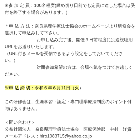
✳参 加 定 員：100名程度(締め切り日前でも定員に達した場合は受
付を終了する場合があります。)
＊申 込 方 法：奈良県理学療法士協会のホームページより研修会を
選択して申込みして下さい。
お申し込み完了後、開催３日前程度に別途視聴用
URLをお送りいたします。
（URL付きメールを受信できるよう設定をしておいてくださ
い。）
対面参加希望の方は、会場へ気をつけてお越しく
ださい。
※申
込
締
切：令和６年６月
11
日（火
）
この研修会は、生涯学習・認定・専門理学療法制度のポイント付
与はありません。
＜問い合わせ＞
公益社団法人 奈良県理学療法士協会 医療保険部 中村 洋貴
メールアドレス：hiro1983715@yahoo.co.jp