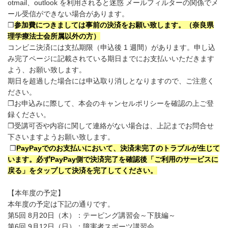
otmail、outlook を利用されると迷惑 メールフィルターの関係でメ
ール受信ができない場合があります。
❒
参加費につきましては事前の決済をお願い致します。（奈良県
理学療法士会所属以外の方）
コンビニ決済には支払期限（申込後 1 週間）があります。申し込
み完了ページに記載されている期日までにお支払いいただきます
よう、お願い致します。
期日を超過した場合には申込取り消しとなりますので、ご注意く
ださい。
❒お申込みに際して、本会のキャンセルポリシーを確認の上ご登
録ください。
❒受講可否や内容に関して連絡がない場合は、上記までお問合せ
下さいますようお願い致します。
❒
PayPay
でのお支払いにおいて、決済未完了のトラブルが生じて
います。必ずPayPay側で決済完了を確認後「ご利用のサービスに
戻る」をタップして決済を完了してください。
【本年度の予定】
本年度の予定は下記の通りです。
第5回 8月20日（木）：テーピング講習会～下肢編～
第6回 9月12日（日）：障害者スポーツ講習会