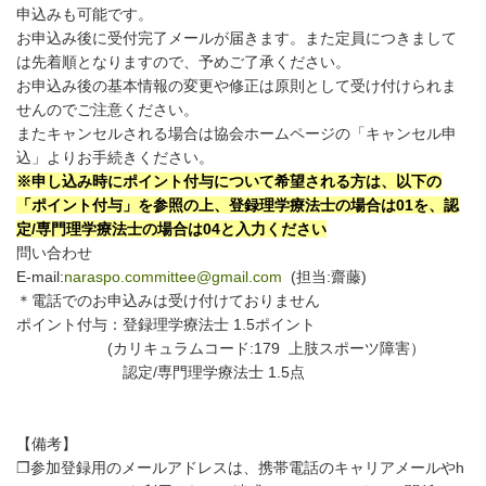
申込みも可能です。
お申込み後に受付完了メールが届きます。また定員につきまして
は先着順となりますので、予めご了承ください。
お申込み後の基本情報の変更や修正は原則として受け付けられま
せんのでご注意ください。
またキャンセルされる場合は協会ホームページの「キャンセル申
込」よりお手続きください。
※
申し込み時にポイント付与について希望される方は、以下の
「ポイント付与」を参照の上、
登録理学療法士の場合は01を、認
定/専門理学療法士の場合は04と入力ください
問い合わせ
E-mail:
naraspo.committee@gmail.com
(担当:齋藤)
＊電話でのお申込みは受け付けておりません
ポイント付与：登録理学療法士 1.5ポイント
(カリキュラムコード:179 上肢スポーツ障害）
認定/専門理学療法士 1.5点
【備考】
❒参加登録用のメールアドレスは、携帯電話のキャリアメールやh