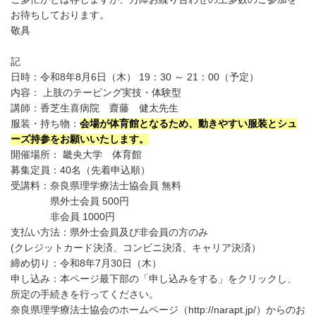
お待ちしております。
敬具
記
日時：令和8年8月6日（木） 19：30 ～ 21：00（予定）
内容： 上肢のテーピング実技・体験型
講師：香芝生喜病院 齋藤 健太先生
服装・持ち物：
会場が体育館となるため、動きやすい服装とシュ
ーズ持参をお願いいたします。
開催場所： 畿央大学 体育館
募集定員：40名（先着申込順）
受講料：奈良県理学療法士協会員 無料
県外士会員 500円
非会員 1000円
支払い方法：県外士会員及び非会員の方のみ
(クレジットカード決済、コンビニ決済、キャリア決済）
締め切り：令和8年7月30日（木）
申し込み：本ページ最下部の「申し込みをする」をクリックし、
所定の手続きを行ってください。
奈良県理学療法士協会のホームページ（http://narapt.jp/）からのお