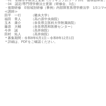
・01 登録理学療法士更新（カリキュラムコード101「循環器障
・04 認定/専門理学療法士更新（研修会、3点）
・後期研修 E領域別研修（事例）内部障害系理学療法学 1/3コマ×
≪講師≫
田平 一行 （畿央大学）
福田 章人 （高の原中央病院）
玉木 康介 （奈良県立医科大学附属病院）
藤原 大輔 （奈良県西和医療センター）
今井 誠 （高井病院）
田村 拓人 （高井病院）
＊募集期間：令和8年6月1日～令和8年12月1日
＊詳細は、PDFをご確認ください。