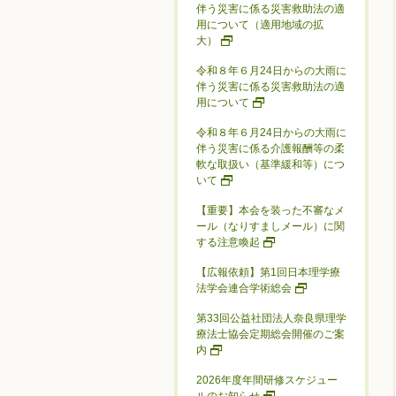
伴う災害に係る災害救助法の適
用について（適用地域の拡
大）
令和８年６月24日からの大雨に
伴う災害に係る災害救助法の適
用について
令和８年６月24日からの大雨に
伴う災害に係る介護報酬等の柔
軟な取扱い（基準緩和等）につ
いて
【重要】本会を装った不審なメ
ール（なりすましメール）に関
する注意喚起
【広報依頼】第1回日本理学療
法学会連合学術総会
第33回公益社団法人奈良県理学
療法士協会定期総会開催のご案
内
2026年度年間研修スケジュー