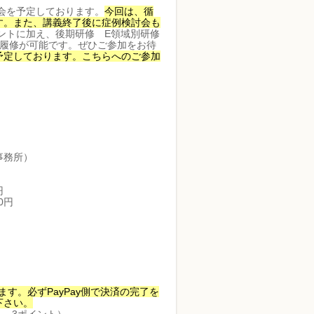
会を予定しております。
今回は、循
す。また、講義終了後に
症例検討会も
ントに加え、後期研修 E領域別研修
の履修が可能です。ぜひご参加をお待
予定しております。こちらへのご参加
事務所）
円
0円
す。必ずPayPay側で決済の完了を
下さい。