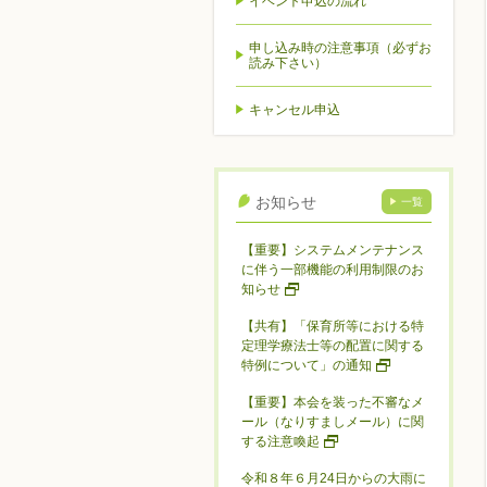
イベント申込の流れ
申し込み時の注意事項（必ずお
読み下さい）
キャンセル申込
お知らせ
一覧
【重要】システムメンテナンス
に伴う一部機能の利用制限のお
知らせ
【共有】「保育所等における特
定理学療法士等の配置に関する
特例について」の通知
【重要】本会を装った不審なメ
ール（なりすましメール）に関
する注意喚起
令和８年６月24日からの大雨に