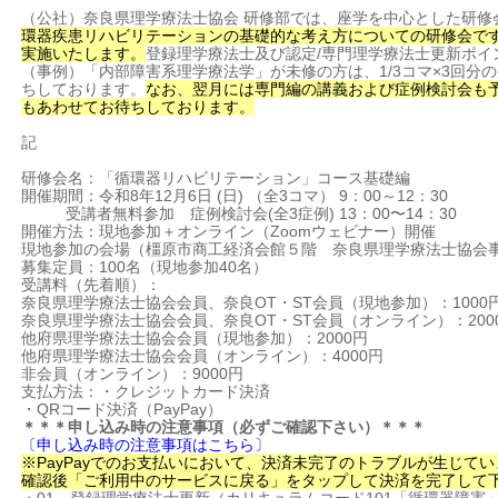
（公社）奈良県理学療法士協会 研修部では、座学を中心とした研修
環器疾患リハビリテーションの基礎的な考え方についての研修会で
実施いたします。
登録理学療法士及び認定/専門理学療法士更新ポイ
（事例）「内部障害系理学療法学」が未修の方は、1/3コマ×3回分
ちしております。
なお、翌月には専門編の講義および症例検討会も
もあわせてお待ちしております。
記
研修会名：「循環器リハビリテーション」コース基礎編
開催期間：令和8年12月6日 (日) （全3コマ） 9：00～12：30
受講者無料参加 症例検討会(全3症例) 13：00〜14：30
開催方法：現地参加＋オンライン（Zoomウェビナー）開催
現地参加の会場（橿原市商工経済会館５階 奈良県理学療法士協会
募集定員：100名（現地参加40名）
受講料（先着順）：
奈良県理学療法士協会会員、奈良OT・ST会員（現地参加）：1000
奈良県理学療法士協会会員、奈良OT・ST会員（オンライン）：200
他府県理学療法士協会会員（現地参加）：2000円
他府県理学療法士協会会員（オンライン）：4000円
非会員（オンライン）：9000円
支払方法：・クレジットカード決済
・QRコード決済（PayPay）
＊＊＊申し込み時の注意事項（必ずご確認下さい）＊＊＊
〔申し込み時の注意事項はこちら〕
※
PayPay
でのお支払いにおいて、決済未完了のトラブルが生じていま
確認後「ご利用中のサービスに戻る」をタップして決済を完了して