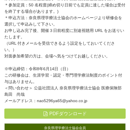
＊参加定員：50 名程度(締め切り日前でも定員に達した場合は受付
を終了する場合があります。)
＊申込方法：奈良県理学療法士協会のホームページより研修会を
選択して申込みして下さい。
お申し込み完了後、開催３日前程度に別途視聴用 URL をお送りい
たします。
（URL 付きメールを受信できるよう設定をしておいてくださ
い。）
対面参加希望の方は、会場へ気をつけてお越しください。
※申込締切：令和8年6月14日（日）
この研修会は、生涯学習・認定・専門理学療法制度のポイント付
与はありません。
＜問い合わせ＞ 公益社団法人 奈良県理学療法士協会 医療保険部
島田 尚哉
メールアドレス：nao5296ya65@yahoo.co.jp
PDFダウンロード
奈良県理学療法士協会会員