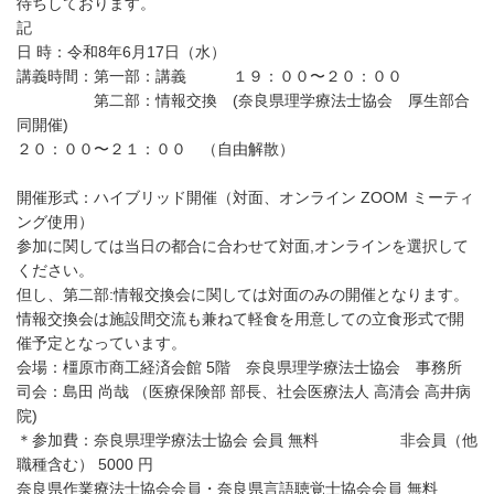
待ちしております。
記
日 時：令和8年6月17日（水）
講義時間：第一部：講義 １９：００〜２０：００
第二部：情報交換 (奈良県理学療法士協会 厚生部合
同開催)
２０：００〜２１：００ （自由解散）
開催形式：ハイブリッド開催（対面、オンライン ZOOM ミーティ
ング使用）
参加に関しては当日の都合に合わせて対面,オンラインを選択して
ください。
但し、第二部:情報交換会に関しては対面のみの開催となります。
情報交換会は施設間交流も兼ねて軽食を用意しての立食形式で開
催予定となっています。
会場：橿原市商工経済会館 5階 奈良県理学療法士協会 事務所
司会：島田 尚哉 （医療保険部 部長、社会医療法人 高清会 高井病
院)
＊参加費：奈良県理学療法士協会 会員 無料 非会員（他
職種含む） 5000 円
奈良県作業療法士協会会員・奈良県言語聴覚士協会会員 無料