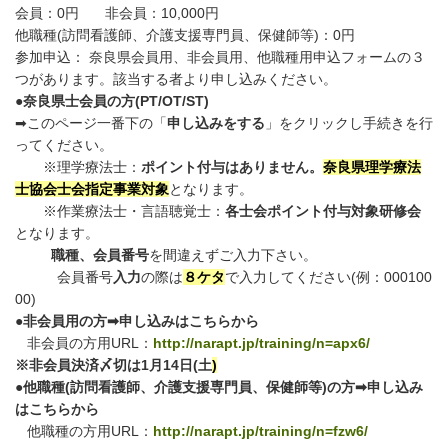
会員：0円 非会員：10,000円
他職種(訪問看護師、介護支援専門員、保健師等)：0円
参加申込： 奈良県会員用、非会員用、他職種用申込フォームの３
つがあります。該当する者より申し込みください。
●奈良県士会員の方(PT/OT/ST)
➡このページ一番下の「
申し込みをする
」をクリックし手続きを行
ってください。
※理学療法士：
ポイント付与はありません。
奈良県理学療法
士協会士会指定事業対象
となります。
※作業療法士・言語聴覚士：
各士会ポイント付与対象研修会
となります。
職種、会員番号
を間違えずご入力下さい。
会員番号
入力
の際は
８ケタ
で入力してください(例：000100
00)
●非会員用の方➡申し込みはこちらから
非会員の方用URL：
http://narapt.jp/training/n=apx6/
※非会員決済〆切は
1
月
14
日
(
土
)
●他職種
(
訪問看護師、介護支援専門員、保健師等
)
の方➡申し込み
はこちらから
他職種の方用URL：
http://narapt.jp/training/n=fzw6/