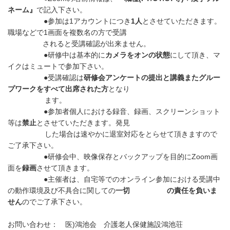
ネーム』
で記入下さい。
●参加は1アカウントにつき
1
人
とさせていただきます。
職場などで1画面を複数名の方で受講
されると受講確認が出来ません。
●研修中は基本的に
カメラをオンの状態
にして頂き、マ
イクはミュートで参加下さい。
●受講確認は
研修会アンケートの提出と講義またグルー
プワークをすべて出席された方
となり
ます。
●参加者個人における録音、録画、スクリーンショット
等は
禁止
とさせていただきます。発見
した場合は速やかに退室対応をとらせて頂きますので
ご了承下さい。
●研修会中、映像保存とバックアップを目的にZoom画
面を
録画
させて頂きます。
●主催者は、自宅等でのオンライン参加における受講中
の動作環境及び不具合に関しての
一切
の責任
を負いま
せん
のでご了承下さい。
お問い合わせ： 医)鴻池会 介護老人保健施設鴻池荘