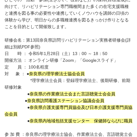
向けて、リハビリテーション専門職種間また多くの在宅支援職種
と連携を図る事の必要性や連携していくノウハウを講師の日頃の
体験から学び、明日からの多職種連携を図るきっかけ作りとなる
ことを目的として開催致します。
研修会名：第13回奈良県訪問リハビリテーション実務者研修会(詳
細は別紙PDF参照)
日 時 ： 令和5年1月28日（土）13：00 ～ 18：50
開催方法 ： オンライン研修「Zoom」「Googleスライド」
定 員 ： 100名程度
対 象 ： ●
奈良県の理学療法士協会会員
*理学療法士会員：登録理学療法士、後期研修、前期
研修対象
●
奈良県の作業療法士会また言語聴覚士会会員
●
奈良県訪問看護ステーション協議会会員
●
奈良県介護支援専門員協会及び日本介護支援専門員協
会会員
●
奈良県内地域包括支援センター 保健師ならびに職員
参 加 費 ：奈良県の理学療法士協会、作業療法士会、言語聴覚士会