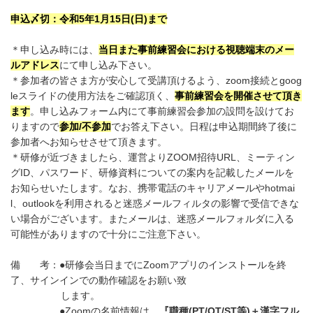
申込〆切：令和
5
年
1
月
15
日
(
日
)
まで
＊申し込み時には、
当日また事前練習会における視聴端末のメー
ルアドレス
にて申し込み下さい。
＊参加者の皆さま方が安心して受講頂けるよう、zoom接続とgoog
leスライドの使用方法をご確認頂く、
事前練習会を開催させて頂き
ます
。申し込みフォーム内にて事前練習会参加の設問を設けてお
りますので
参加/不参加
でお答え下さい。日程は申込期間終了後に
参加者へお知らせさせて頂きます。
＊研修が近づきましたら、運営よりZOOM招待URL、ミーティン
グID、パスワード、研修資料についての案内を記載したメールを
お知らせいたします。なお、携帯電話のキャリアメールやhotmai
l、outlookを利用されると迷惑メールフィルタの影響で受信できな
い場合がございます。またメールは、迷惑メールフォルダに入る
可能性がありますので十分にご注意下さい。
備 考：●研修会当日までにZoomアプリのインストールを終
了、サインインでの動作確認をお願い致
します。
●Zoomの名前情報は、
『職種
(PT/OT/ST
等
)
＋漢字フル