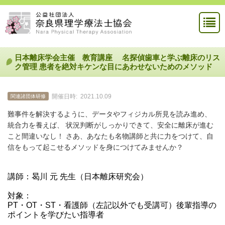
日本離床学会主催 教育講座 名探偵歯車と学ぶ離床のリス
ク管理 患者を絶対キケンな目にあわせないためのメソッド
開催日時:
2021.10.09
関連諸団体研修
難事件を解決するように、データやフィジカル所見を読み進め、
統合力を養えば、 状況判断がしっかりできて、安全に離床が進む
こと間違いなし！ さあ、あなたも名物講師と共に力をつけて、自
信をもって起こせるメソッドを身につけてみませんか？
講師：曷川 元 先生（日本離床研究会）
対象：
PT・OT・ST・看護師（左記以外でも受講可）後輩指導の
ポイントを学びたい指導者