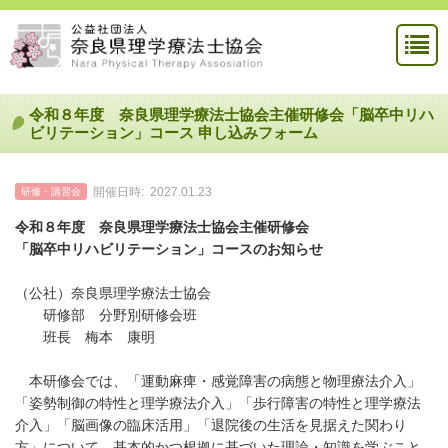
令和８年度 奈良県理学療法士協会主催研修会「脳卒中リハ
ビリテーション」コース 申し込みフォーム
開催日時:
2027.01.23
研修・講習会
令和８年度 奈良県理学療法士協会主催研修会
「脳卒中リハビリテーション」コースのお知らせ
（公社）奈良県理学療法士協会
研修部 分野別研修会班
班長 梅本 康明
本研修会では、「運動麻痺・感覚障害の病態と物理療法介入」
「姿勢制御の特性と理学療法介入」「歩行障害の特性と理学療法
介入」「脳画像の臨床活用」「退院後の生活を見据えた関わり
方」について、基本的かつ根拠に基づいた理論・知識を学ぶこと