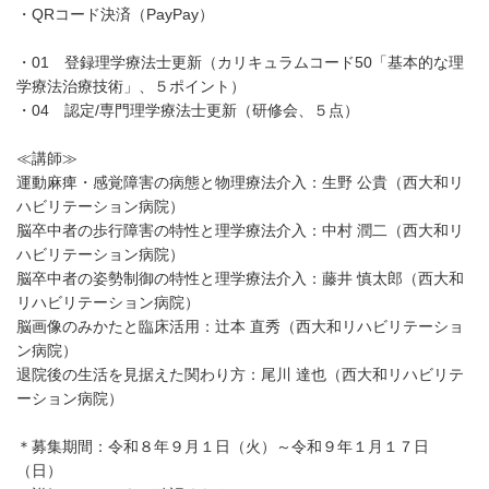
・QRコード決済（PayPay）
・01 登録理学療法士更新（カリキュラムコード50「基本的な理
学療法治療技術」、５ポイント）
・04 認定/専門理学療法士更新（研修会、５点）
≪講師≫
運動麻痺・感覚障害の病態と物理療法介入：生野 公貴（西大和リ
ハビリテーション病院）
脳卒中者の歩行障害の特性と理学療法介入：中村 潤二（西大和リ
ハビリテーション病院）
脳卒中者の姿勢制御の特性と理学療法介入：藤井 慎太郎（西大和
リハビリテーション病院）
脳画像のみかたと臨床活用：辻本 直秀（西大和リハビリテーショ
ン病院）
退院後の生活を見据えた関わり方：尾川 達也（西大和リハビリテ
ーション病院）
＊募集期間：令和８年９月１日（火）～令和９年１月１７日
（日）