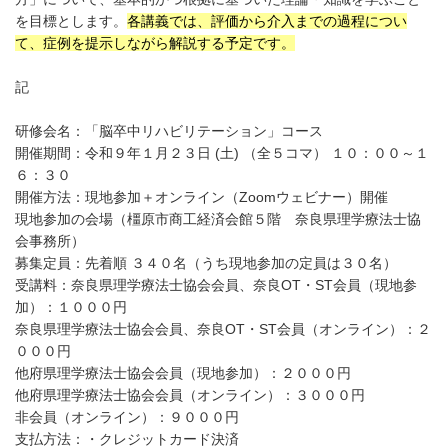
を目標とします。
各講義では、評価から介入までの過程につい
て、症例を提示しながら解説する予定です。
記
研修会名：「脳卒中リハビリテーション」コース
開催期間：令和９年１月２３日 (土) （全５コマ） １０：００～１
６：３０
開催方法：現地参加＋オンライン（Zoomウェビナー）開催
現地参加の会場（橿原市商工経済会館５階 奈良県理学療法士協
会事務所）
募集定員：先着順 ３４０名（うち現地参加の定員は３０名）
受講料：奈良県理学療法士協会会員、奈良OT・ST会員（現地参
加）：１０００円
奈良県理学療法士協会会員、奈良OT・ST会員（オンライン）：２
０００円
他府県理学療法士協会会員（現地参加）：２０００円
他府県理学療法士協会会員（オンライン）：３０００円
非会員（オンライン）：９０００円
支払方法：・クレジットカード決済