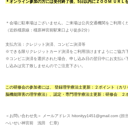
＊オンライン参加の方には受付終了後、5日以内にＺＯＯＭ ＵＲＬ
＊会場に駐車場はございません。ご来場は公共交通機関をご利用く
（近鉄橿原線：橿原神宮前駅東口より徒歩2分）
支払方法：クレジット決済、コンビニ決済等
※できる限りクレジットカード決済をご利用頂けますようにご協力
※コンビニ決済を選択された場合、申し込み日の翌日中にお支払い
し込みは完了致しませんのでご注意下さい。
この研修会の参加者には、 登録理学療法士更新：２ポイント（カリ
脳機能障害の理学療法）、認定・専門理学療法士更新：研修会 ２
＜お問い合わせ先＞ メールアドレス hitonityy1451@gmail.c
へいせい神宮前 浅田 仁章)