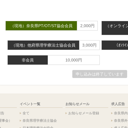
（現地）奈良県PT/OT/ST協会会員
2,000円
（オンライン
（現地）他府県理学療法士協会会員
3,000円
（ｵﾝﾗ
非会員
10,000円
申し込みは終了しています
イベント一覧
お知らせメール
求人広告
報告
全て
お知らせメール登録
奈良県内
理事会）
奈良県理学療法士協会
奈良県外