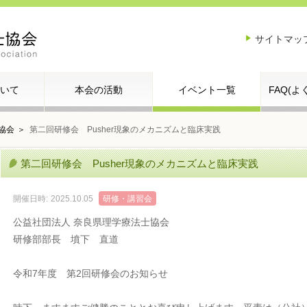
サイトマッ
いて
本会の活動
イベント一覧
FAQ(
協会
第二回研修会 Pusher現象のメカニズムと臨床実践
第二回研修会 Pusher現象のメカニズムと臨床実践
開催日時:
2025.10.05
研修・講習会
公益社団法人 奈良県理学療法士協会
研修部部長 墳下 直道
令和7年度 第2回研修会のお知らせ