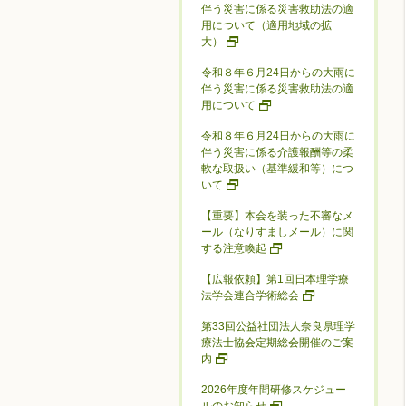
伴う災害に係る災害救助法の適
用について（適用地域の拡
大）
令和８年６月24日からの大雨に
伴う災害に係る災害救助法の適
用について
令和８年６月24日からの大雨に
伴う災害に係る介護報酬等の柔
軟な取扱い（基準緩和等）につ
いて
【重要】本会を装った不審なメ
ール（なりすましメール）に関
する注意喚起
【広報依頼】第1回日本理学療
法学会連合学術総会
第33回公益社団法人奈良県理学
療法士協会定期総会開催のご案
内
2026年度年間研修スケジュー