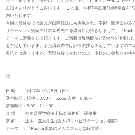
時下、ますますご健勝のこととお喜び申し上げます。平素は（公社
力頂きありがとうございます。 この度、令和7年度第2回研修会を
内いたします。
今回の研修会では論文が国際雑誌にも掲載され、学術・臨床面の多
リテーション病院の辻本直秀先生を講師にお招きしまして、『Push
テーマに講義をして頂きます。ご講義は現地開催とZoomを使用し
を予定しています。また講義内では評価実技も予定していますので
多忙とは存じますが、万障お繰り合わせの上、多数のご参加をお待
記
日 時 ：令和7年１0月5日（日）
受付時間：現地：8:30～ Zoom入室：8:40～
講義時間：9:00～11：00
会 場 ：奈良県理学療法士協会事務所 研修室
講 師 ：辻本 直秀先生 (西大和リハビリテーション病院)
テーマ ：『Pusher現象のメカニズムと臨床実践』