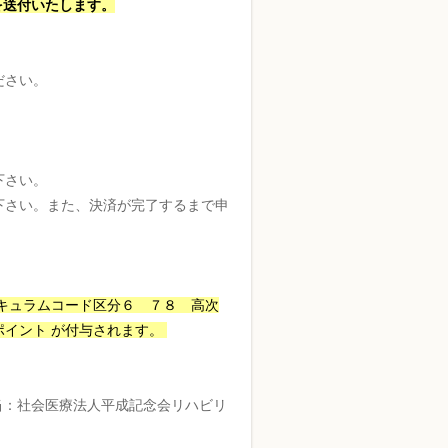
を送付いたします。
ださい。
下さい。
下さい。また、決済が完了するまで申
キュラムコード区分６ ７８ 高次
ポイント が付与されます。
om (担当：社会医療法人平成記念会リハビリ