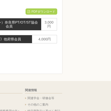
PDFダウンロード
）奈良県PT/OT/ST協会
3,000
会員
円
ｲﾝ）他府県会員
4,000円
関連情報
関連学会・研修会等
その他のご案内