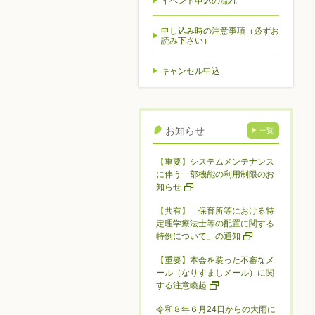
イベント申込の流れ
申し込み時の注意事項（必ずお
読み下さい）
キャンセル申込
お知らせ
一覧
【重要】システムメンテナンス
に伴う一部機能の利用制限のお
知らせ
【共有】「保育所等における特
定理学療法士等の配置に関する
特例について」の通知
【重要】本会を装った不審なメ
ール（なりすましメール）に関
する注意喚起
令和８年６月24日からの大雨に