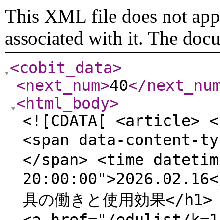
This XML file does not appe
associated with it. The doc
<cobit_data
>
<next_num
>
40
</next_nu
<html_body
>
<![CDATA[ <article> <
<span data-content-
</span> <time datetim
20:00:00">2026.02.
具の働きと使用効果</h1> </a
<a href="/edulist/k=1