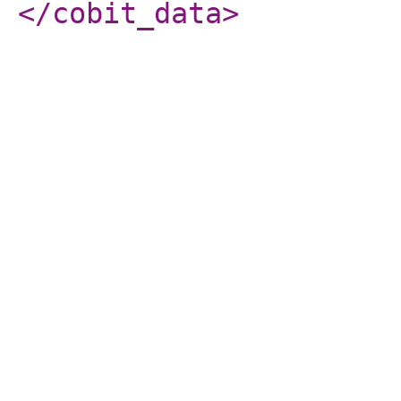
</cobit_data
>