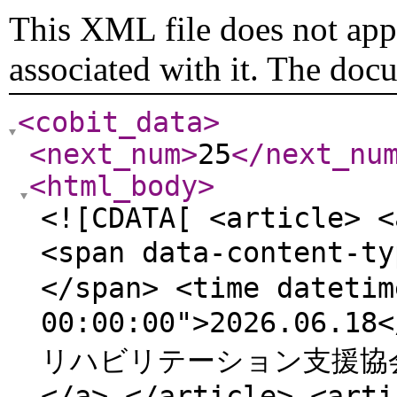
This XML file does not appe
associated with it. The doc
<cobit_data
>
<next_num
>
25
</next_nu
<html_body
>
<![CDATA[ <article> <
<span data-content-
</span> <time datetim
00:00:00">2026.06.
リハビリテーション支援協会
</a> </article> <arti