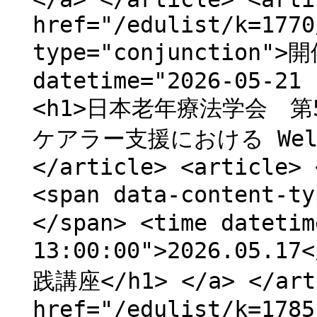
href="/edulist/k=1770
type="conjunction">
datetime="2026-05-21 
<h1>日本老年療法学会 
ケアラー支援における Well-
</article> <article> 
<span data-content-
</span> <time datetim
13:00:00">2026.05.
践講座</h1> </a> </arti
href="/edulist/k=1785