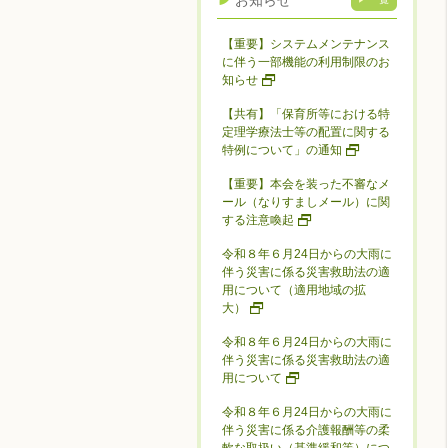
お知らせ
【重要】システムメンテナンス
に伴う一部機能の利用制限のお
知らせ
【共有】「保育所等における特
定理学療法士等の配置に関する
特例について」の通知
【重要】本会を装った不審なメ
ール（なりすましメール）に関
する注意喚起
令和８年６月24日からの大雨に
伴う災害に係る災害救助法の適
用について（適用地域の拡
大）
令和８年６月24日からの大雨に
伴う災害に係る災害救助法の適
用について
令和８年６月24日からの大雨に
伴う災害に係る介護報酬等の柔