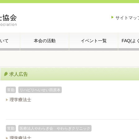
サイトマッ
いて
本会の活動
イベント一覧
FAQ(
求人広告
常勤
リハビリへいせい田原本
理学療法士
常勤
医療法人やわらぎ会 やわらぎクリニック
理学療法士