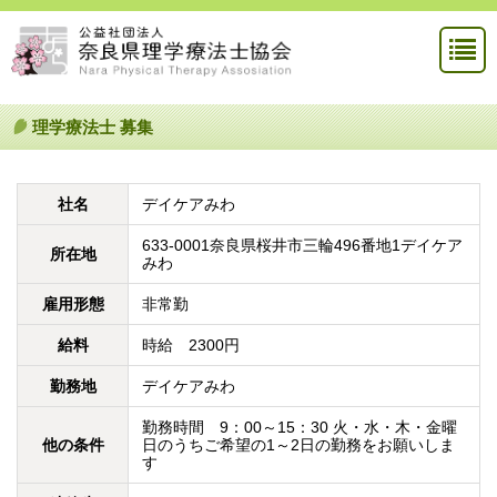
理学療法士 募集
社名
デイケアみわ
633-0001奈良県桜井市三輪496番地1デイケア
所在地
みわ
雇用形態
非常勤
給料
時給 2300円
勤務地
デイケアみわ
勤務時間 9：00～15：30
火・水・木・金曜
他の条件
日のうちご希望の1～2日の勤務をお願いしま
す