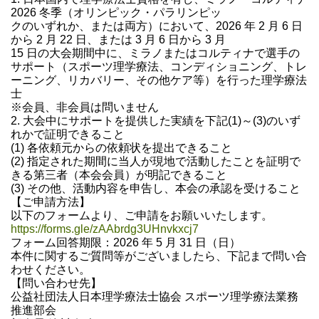
2026 冬季（オリンピック・パラリンピッ
クのいずれか、または両方）において、2026 年 2 月 6 日
から 2 月 22 日、または 3 月 6 日から 3 月
15 日の大会期間中に、ミラノまたはコルティナで選手の
サポート（スポーツ理学療法、コンディショニング、トレ
ーニング、リカバリー、その他ケア等）を行った理学療法
士
※会員、非会員は問いません
2. 大会中にサポートを提供した実績を下記(1)～(3)のいず
れかで証明できること
(1) 各依頼元からの依頼状を提出できること
(2) 指定された期間に当人が現地で活動したことを証明で
きる第三者（本会会員）が明記できること
(3) その他、活動内容を申告し、本会の承認を受けること
【ご申請方法】
以下のフォームより、ご申請をお願いいたします。
https://forms.gle/zAAbrdg3UHnvkxcj7
フォーム回答期限：2026 年 5 月 31 日（日）
本件に関するご質問等がございましたら、下記まで問い合
わせください。
【問い合わせ先】
公益社団法人日本理学療法士協会 スポーツ理学療法業務
推進部会