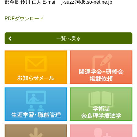
部会長 鈴川 仁人 E-mail：j-suzz@kf6.so-net.ne.jp
PDFダウンロード
一覧へ戻る