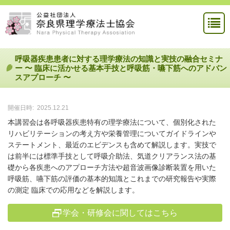
呼吸器疾患患者に対する理学療法の知識と実技の融合セミナ
ー 〜 臨床に活かせる基本手技と呼吸筋・嚥下筋へのアドバン
スアプローチ 〜
開催日時:
2025.12.21
本講習会は各呼吸器疾患特有の理学療法について、個別化された
リハビリテーションの考え方や栄養管理についてガイドラインや
ステートメント、最近のエビデンスも含めて解説します。実技で
は前半には標準手技として呼吸介助法、気道クリアランス法の基
礎から各疾患へのアプローチ方法や超音波画像診断装置を用いた
呼吸筋、嚥下筋の評価の基本的知識とこれまでの研究報告や実際
の測定 臨床での応用などを解説します。
学会・研修会に関してはこちら