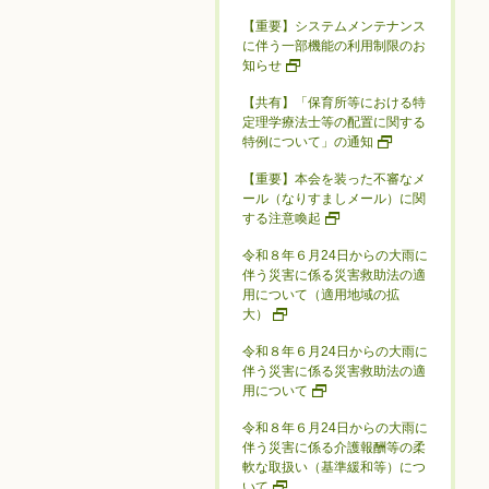
【重要】システムメンテナンス
に伴う一部機能の利用制限のお
知らせ
【共有】「保育所等における特
定理学療法士等の配置に関する
特例について」の通知
【重要】本会を装った不審なメ
ール（なりすましメール）に関
する注意喚起
令和８年６月24日からの大雨に
伴う災害に係る災害救助法の適
用について（適用地域の拡
大）
令和８年６月24日からの大雨に
伴う災害に係る災害救助法の適
用について
令和８年６月24日からの大雨に
伴う災害に係る介護報酬等の柔
軟な取扱い（基準緩和等）につ
いて