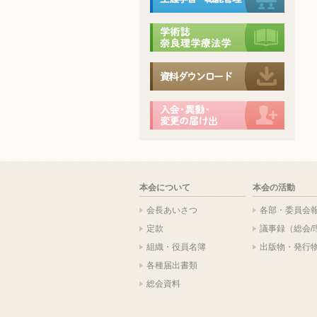
本会について
本会の活動
会長あいさつ
各部・委員会
定款
議事録（総会/
組織・役員名簿
出版物・発行
各種届出書類
総会資料