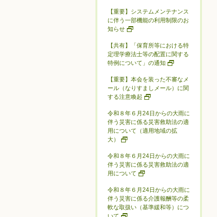
【重要】システムメンテナンス
に伴う一部機能の利用制限のお
知らせ
【共有】「保育所等における特
定理学療法士等の配置に関する
特例について」の通知
【重要】本会を装った不審なメ
ール（なりすましメール）に関
する注意喚起
令和８年６月24日からの大雨に
伴う災害に係る災害救助法の適
用について（適用地域の拡
大）
令和８年６月24日からの大雨に
伴う災害に係る災害救助法の適
用について
令和８年６月24日からの大雨に
伴う災害に係る介護報酬等の柔
軟な取扱い（基準緩和等）につ
いて