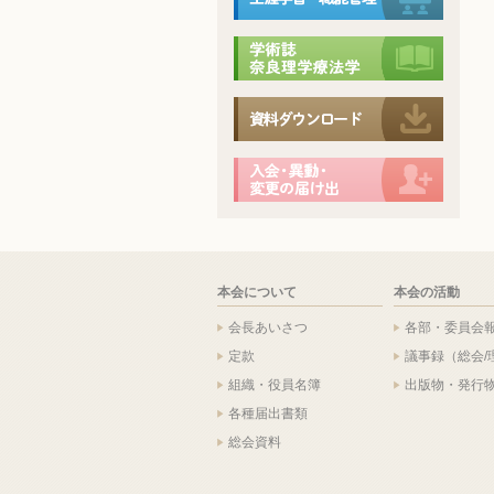
本会について
本会の活動
会長あいさつ
各部・委員会
定款
議事録（総会/
組織・役員名簿
出版物・発行
各種届出書類
総会資料