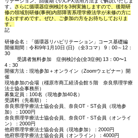
リテーション、回復期でのCPX活用方法まで解説いたしま
す。
さらに循環器症例検討を3例実施しますので、後期研
修の領域別研修(事例)内部障害系理学療法学が未修の方に
もおすすめです
。ぜひ、ご参加の方をお待ちしておりま
す。
記
研修会名：「循環器リハビリテーション」コース基礎編
開催期間：令和9年1月10日 (日) （全3コマ） 9：00～12：
30
受講者無料参加 症例検討会(全3症例) 13：00〜1
4：30
開催方法：現地参加＋オンライン（Zoomウェビナー）開
催
現地参加の会場（橿原市商工経済会館５階 奈良県理学療
法士協会事務所）
募集定員：100名（現地参加40名）
受講料（先着順）：
奈良県理学療法士協会会員、奈良OT・ST会員（現地参
加）：1000円
奈良県理学療法士協会会員、奈良OT・ST会員（オンライ
ン）：2000円
他府県理学療法士協会会員（現地参加）：2000円
他府県理学療法士協会会員（オンライン）：4000円