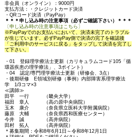
非会員（オンライン）：9000円
支払方法：・クレジットカード決済
・QRコード決済（PayPay）
＊＊＊申し込み時の注意事項（必ずご確認下さい）＊＊＊
〔申し込み時の注意事項はこちら〕
※
PayPay
でのお支払いにおいて、決済未完了のトラブル
が生じています。必ずPayPay側で決済の完了を確認後
「ご利用中のサービスに戻る」をタップして決済を完了し
て下さい。
・01 登録理学療法士更新（カリキュラムコード105「循
環器疾患の理学療法」、3ポイント）
・04 認定/専門理学療法士更新（研修会、3点）
・後期研修 E領域別研修（事例）内部障害系理学療法
学 1/3コマ×3
≪講師≫
田平 一行 （畿央大学）
福田 章人 （高の原中央病院）
玉木 康介 （奈良県立医科大学附属病院）
藤原 大輔 （奈良県西和医療センター）
今井 誠 （高井病院）
田村 拓人 （高井病院）
＊募集期間：令和8年6月1日～令和8年12月1日
＊詳細は、PDFをご確認ください。