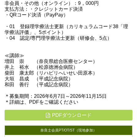
非会員・その他（オンライン）：9，000円
支払方法：・クレジットカード決済
・QRコード決済（PayPay）
・01 登録理学療法士更新（カリキュラムコード38「理
学療法評価」、5ポイント）
・04 認定/専門理学療法士更新（研修会、5点）
≪講師≫
増田 崇 （奈良県総合医療センター）
井上 裕水 （松原徳洲会病院）
柴田 康太郎（リハビリへいせい田原本）
大垣 昌成 （平成記念病院）
和田 善行 （平成記念病院）
＊募集期間：2026年6月7日～2026年11月15日
＊詳細は、PDFをご確認ください
PDFダウンロード
奈良士会員PT/OT/ST（現地参加）