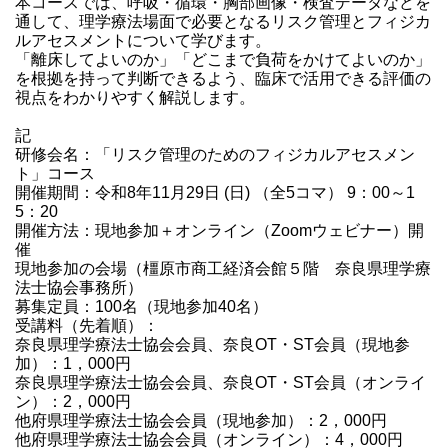
本コースでは、呼吸・循環・胸部画像・検査データなどを
通して、理学療法場面で必要となるリスク管理とフィジカ
ルアセスメントについて学びます。
「離床してよいのか」「どこまで負荷をかけてよいのか」
を根拠を持って判断できるよう、臨床で活用できる評価の
視点をわかりやすく解説します。
記
研修会名：「リスク管理のためのフィジカルアセスメン
ト」コース
開催期間：令和8年11月29日 (日) （全5コマ） 9：00～1
5：20
開催方法：現地参加＋オンライン（Zoomウェビナー）開
催
現地参加の会場（橿原市商工経済会館５階 奈良県理学療
法士協会事務所）
募集定員：100名（現地参加40名）
受講料（先着順）：
奈良県理学療法士協会会員、奈良OT・ST会員（現地参
加）：1，000円
奈良県理学療法士協会会員、奈良OT・ST会員（オンライ
ン）：2，000円
他府県理学療法士協会会員（現地参加）：2，000円
他府県理学療法士協会会員（オンライン）：4，000円