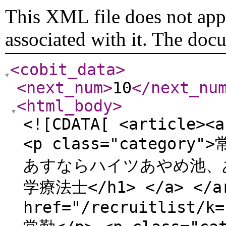
This XML file does not appe
associated with it. The doc
<cobit_data
>
<next_num
>
10
</next_nu
<html_body
>
<![CDATA[ <article><a
<p class="category">
あすならハイツあやめ池、あ
学療法士</h1> </a> </ar
href="/recruitlist/k=