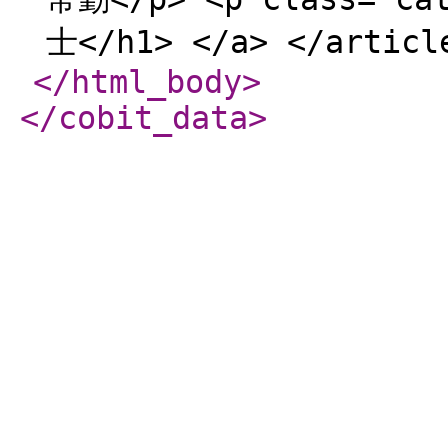
士</h1> </a> </articl
</html_body
>
</cobit_data
>