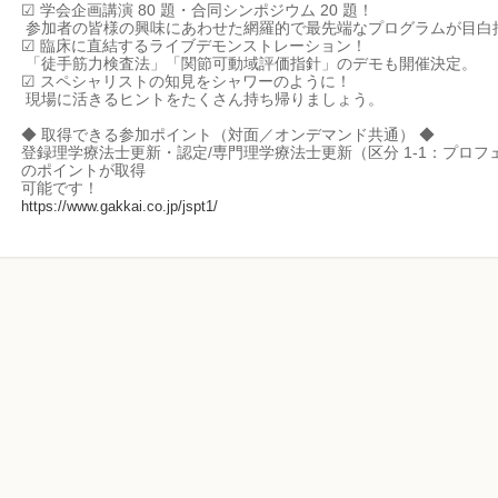
☑ 学会企画講演 80 題・合同シンポジウム 20 題！
参加者の皆様の興味にあわせた網羅的で最先端なプログラムが目白
☑ 臨床に直結するライブデモンストレーション！
「徒手筋力検査法」「関節可動域評価指針」のデモも開催決定。
☑ スペシャリストの知見をシャワーのように！
現場に活きるヒントをたくさん持ち帰りましょう。
◆ 取得できる参加ポイント（対面／オンデマンド共通） ◆
登録理学療法士更新・認定/専門理学療法士更新（区分 1-1：プロ
のポイントが取得
可能です！
https://www.gakkai.co.jp/jspt1/