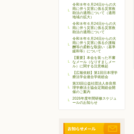
令和８年６月24日からの大
雨に伴う災害に係る災害救
助法の適用について（適用
地域の拡大）
令和８年６月24日からの大
雨に伴う災害に係る災害救
助法の適用について
令和８年６月24日からの大
雨に伴う災害に係る介護報
酬等の柔軟な取扱い（基準
緩和等）について
【重要】本会を装った不審
なメール（なりすましメー
ル）に関する注意喚起
【広報依頼】第1回日本理学
療法学会連合学術総会
第33回公益社団法人奈良県
理学療法士協会定期総会開
催のご案内
2026年度年間研修スケジュ
ールのお知らせ