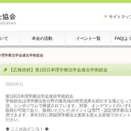
サイトマッ
いて
本会の活動
イベント一覧
FAQ(
本理学療法学会連合学術総会
【広報依頼】第1回日本理学療法学会連合学術総会
2026.06.11
第1回日本理学療法学会連合学術総会
学術総会は理学療法各分野の最先端の研究成果を紹介する場となっ
演、シンポジウムで構成されています。対面、オンデマンドのいずれ
取得が可能であり、取得いただいたポイントは専門・認定理学療法
用できます。来年3月に登録理学療法士更新を迎える皆様でポイン
ださい。
◆ ここがみどころ！ ◆